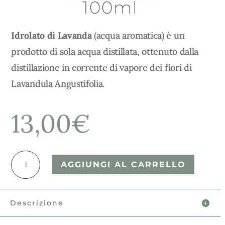
100ml
Idrolato di Lavanda
(acqua aromatica) è un
prodotto di sola acqua distillata, ottenuto dalla
distillazione in corrente di vapore dei fiori di
Lavandula Angustifolia.
13,00
€
Idrolato
AGGIUNGI AL CARRELLO
di
Lavanda
-
100ml
Descrizione
quantità