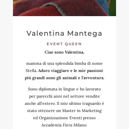
La natura infatti
non è soltanto
qualcosa di bello e piacevole, ma
anche qualcosa di
indispensabile
Valentina Mantega
per lo sviluppo psicofisico e come
barriera anti-noia!
EVENT QUEEN
Ciao sono Valentina,
mamma di una splendida bimba di nome
Stella.
Adoro viaggiare e le mie passioni
più grandi sono gli animali e l’avventura.
Sono diplomata in lingue e ho lavorato
per parecchi anni nel settore vendite
anche all’estero. Il mio ultimo traguardo è
stato ottenere un Master in Marketing
ed Organizzazione Eventi presso
Accademia Fiera Milano.