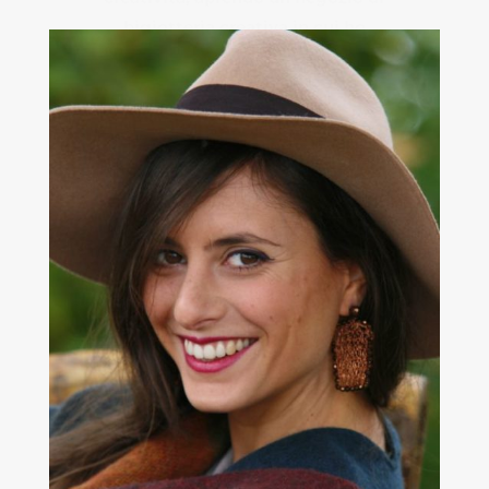
bigiotteria creativa in cui ho
lavorato per 12 anni.
Ora invece, diventata nonna da
poco, posso dedicarmi a ciò che
amo di più: i bambini e la natura.
Sfruttando infatti l’esperienza
passata di capo Scout, attualmente
sono coordinatrice e
oraganizzatrice delle attività per
bambini qui a Costa del Grillo.
Il mio compito è quello di far vivere
ai tuoi figli un’esperienza
indimenticabile attraverso la
natura, grazie al gioco come forma
di scoperta.