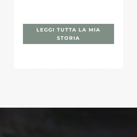
LEGGI TUTTA LA MIA
STORIA
Ho dato finalmente sfogo alla mia
creatività, aprendo un negozio di
bigiotteria creativa in cui ho
lavorato per 12 anni.
Ora invece, diventata nonna da
poco, posso dedicarmi a ciò che
amo di più: i bambini e la natura.
Sfruttando infatti l’esperienza
passata di capo Scout, attualmente