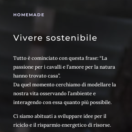
sono coordinatrice e
oraganizzatrice delle attività per
HOMEMADE
bambini qui a Costa del Grillo.
Il mio compito è quello di far vivere
Vivere
sostenibile
ai tuoi figli un’esperienza
indimenticabile attraverso la
Tutto è cominciato con questa frase: “La
natura, grazie al gioco come forma
passione per i cavalli e l’amore per la natura
di scoperta.
hanno trovato casa”.
La natura infatti
non è soltanto
Da quel momento cerchiamo di modellare la
qualcosa di bello e piacevole, ma
nostra vita osservando l’ambiente e
anche qualcosa di
indispensabile
interagendo con essa quanto più possibile.
per lo sviluppo psicofisico e come
barriera anti-noia!
Ci siamo abituati a sviluppare idee per il
riciclo e il risparmio energetico di risorse.