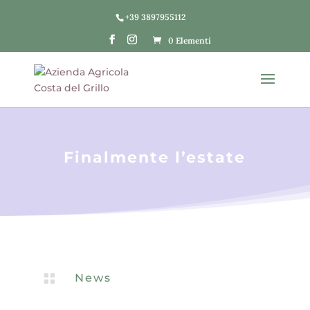
+39 3897955112
0 Elementi
Finalmente l’estate

News