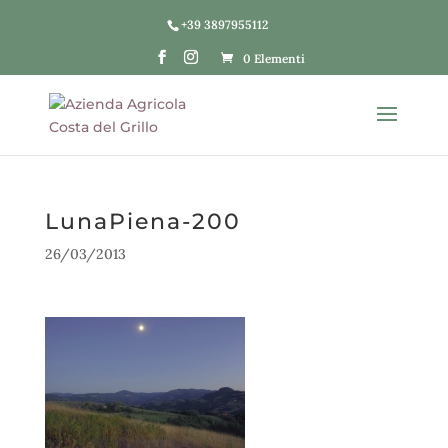
+39 3897955112
0 Elementi
LunaPiena-200
26/03/2013