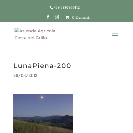
+39 3897955112
0 Elementi
LunaPiena-200
26/03/2013