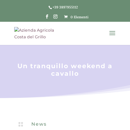
+39 3897955112
0 Elementi
Un tranquillo weekend a
cavallo

News